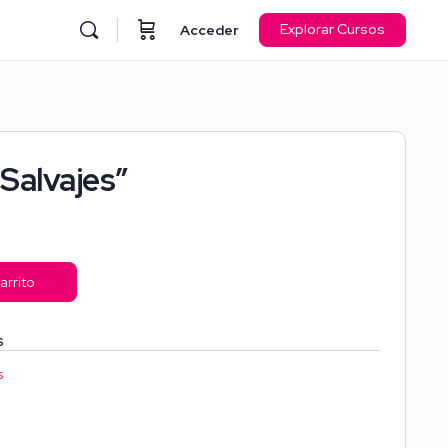
Explorar Cursos
Acceder
Salvajes”
arrito
S
s