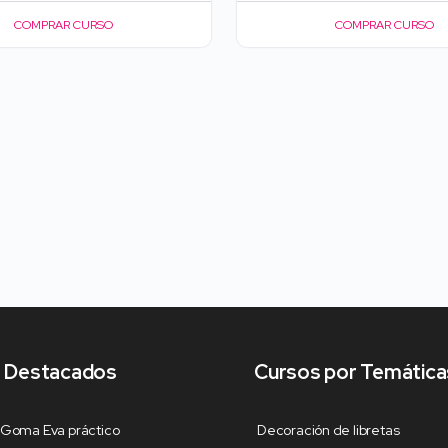
COMPRAR CURSO
COMPRAR CURSO
 Destacados
Cursos por Temática
 Goma Eva práctico
Decoración de libretas