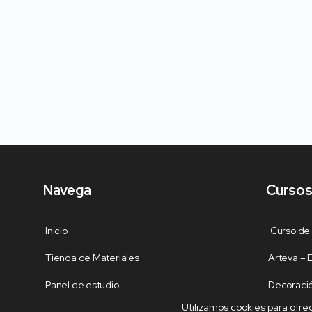
sencilla.
Instrucciones detalladas y videos paso a pa
español, que te guiarán en el proceso de 
patrones incluyen un enlace a un video tutor
Versatilidad: Los dulceros que podrás crear
fiestas temáticas, eventos de amor y amist
queridos.
Oportunidad de negocio: No solo podrás disf
manualidades, sino que también tendrás la
extra.
Navega
Cursos
Contenido del kit:
Inicio
Curso de
Archivo PDF con 5 modelos diferentes todos
Tienda de Materiales
Arteva –
tus dulceros en goma eva.
Lista de materiales y herramientas requeri
Panel de estudio
Decoración
Enlaces a videos tutoriales paso a paso pa
Utilizamos cookies para ofre