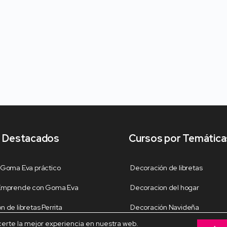
so: El kit contiene instrucciones paso a paso en
elaboración de cada manualidad. Además, todos los
ial para facilitar aún más el proceso creativo.
 con este kit son ideales para fiestas de cumpleaños,
ad, o como regalos personalizados para tus seres
rutar de la satisfacción de crear tus propias
 opción de vender tus creaciones y obtener un ingreso
 Destacados
Cursos por Temática
 Goma Eva práctico
Decoración de libretas
 los patrones e instrucciones necesarias para elaborar
 Emprende con Goma Eva
Decoracion del hogar
das para cada proyecto.
 de libretas Perrita
Decoración Navideña
ra cada patrón.
certe la mejor experiencia en nuestra web.