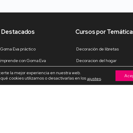
 Destacados
Cursos por Temática
 Goma Eva práctico
Decoración de libretas
 Emprende con Goma Eva
Decoracion del hogar
 de libretas Perrita
Decoración Navideña
certe la mejor experiencia en nuestra web.
Ace
ué cookies utilizamos o desactivarlas en los
.
ajustes
fieltro
Fiestas y celebraciones
para el amor
Fofuchas temáticas