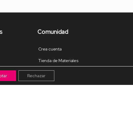
s
Comunidad
Crea cuenta
Tienda de Materiales
Mis pagos
ptar
Rechazar
Muro
Grupos de la Comunidad
Galería de trabajos