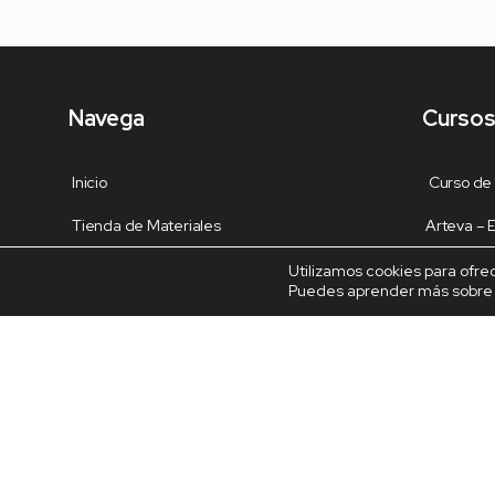
Navega
Cursos
Inicio
Curso de
Tienda de Materiales
Arteva –
Panel de estudio
Decoración
Utilizamos cookies para ofre
Puedes aprender más sobre q
Contacto
Dragón en 
Dulceros 