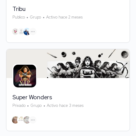
Tribu
Publico
Grupo
Activo hace 2 meses
Super Wonders
Privado
Grupo
Activo hace 3 meses