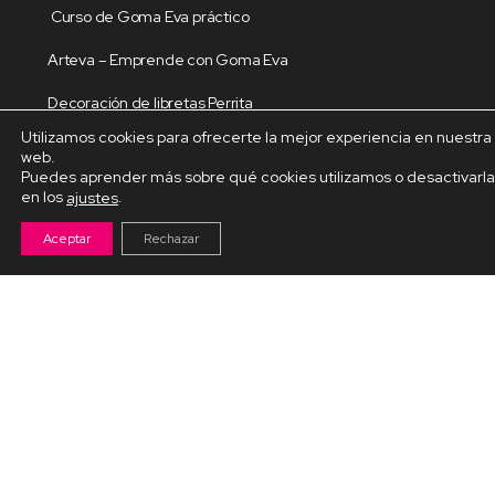
Curso de Goma Eva práctico
Arteva – Emprende con Goma Eva
Decoración de libretas Perrita
Utilizamos cookies para ofrecerte la mejor experiencia en nuestra
Dragón en fieltro
web.
Puedes aprender más sobre qué cookies utilizamos o desactivarl
Dulceros para el amor
en los
.
ajustes
Aceptar
Rechazar
Cursos por Temáticas
Decoración de libretas
Decoracion del hogar
Decoración Navideña