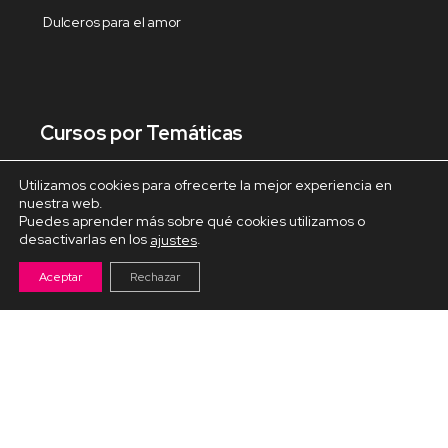
Dulceros para el amor
Cursos por Temáticas
Utilizamos cookies para ofrecerte la mejor experiencia en
Decoración de libretas
nuestra web.
Puedes aprender más sobre qué cookies utilizamos o
Decoracion del hogar
desactivarlas en los
.
ajustes
Decoración Navideña
Aceptar
Rechazar
Fiestas y celebraciones
Fofuchas temáticas