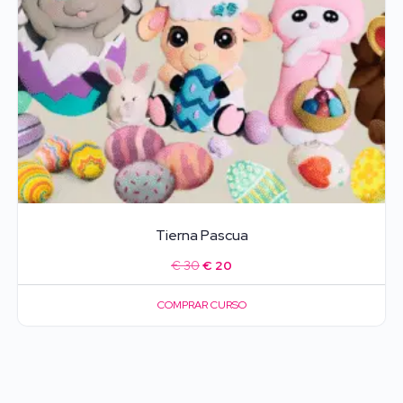
Tierna Pascua
El
El
€
30
€
20
precio
precio
COMPRAR CURSO
original
actual
era:
es:
€ 30.
€ 20.