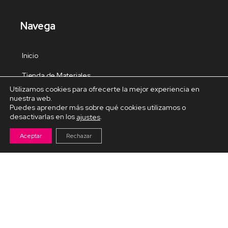
Navega
Inicio
Tienda de Materiales
Utilizamos cookies para ofrecerte la mejor experiencia en
Panel de estudio
nuestra web.
Puedes aprender más sobre qué cookies utilizamos o
Contacto
desactivarlas en los
.
ajustes
Aceptar
Rechazar
Cursos Destacados
Curso de Goma Eva práctico
Arteva – Emprende con Goma Eva