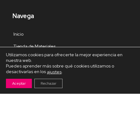
Navega
Inicio
Tienda de Materiales
Utilizamos cookies para ofrecerte la mejor experiencia en
Panel de estudio
nuestra web.
Puedes aprender más sobre qué cookies utilizamos o
Contacto
desactivarlas en los
.
ajustes
Aceptar
Rechazar
Cursos Destacados
Curso de Goma Eva práctico
Arteva – Emprende con Goma Eva