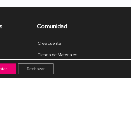
s
Comunidad
Crea cuenta
Tienda de Materiales
Mis pagos
ptar
Rechazar
Muro
Grupos de la Comunidad
Galería de trabajos