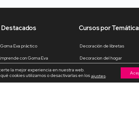
 Destacados
Cursos por Temática
 Goma Eva práctico
Decoración de libretas
 Emprende con Goma Eva
Decoracion del hogar
certe la mejor experiencia en nuestra web.
 de libretas Perrita
Decoración Navideña
Ace
ué cookies utilizamos o desactivarlas en los
.
ajustes
fieltro
Fiestas y celebraciones
para el amor
Fofuchas temáticas