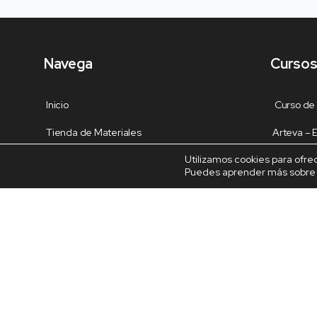
Navega
Cursos
Inicio
Curso de
Tienda de Materiales
Arteva –
Utilizamos cookies para ofre
Panel de estudio
Decoración
Puedes aprender más sobre q
Contacto
Dragón en 
Dulceros 