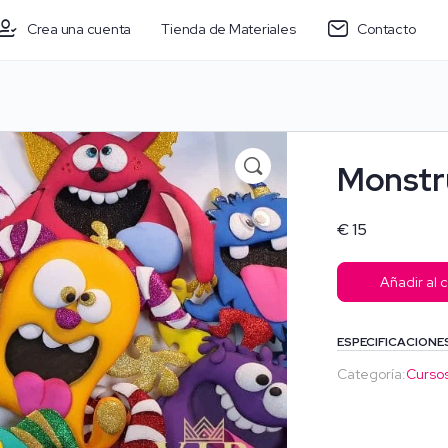
Crea una cuenta
Tienda de Materiales
Contacto
Monstr
€
15
Añadir al c
ESPECIFICACIONE
Categoría:
Curso