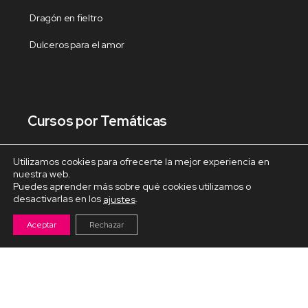
Dragón en fieltro
Dulceros para el amor
Cursos por Temáticas
Decoración de libretas
Utilizamos cookies para ofrecerte la mejor experiencia en
nuestra web.
Puedes aprender más sobre qué cookies utilizamos o
Decoracion del hogar
desactivarlas en los
.
ajustes
Decoración Navideña
Aceptar
Rechazar
Fiestas y celebraciones
Fofuchas temáticas