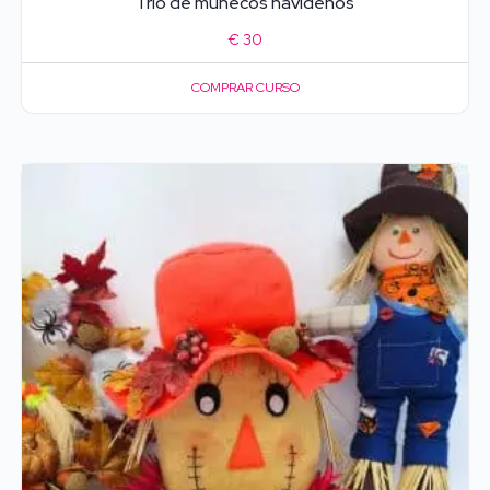
Trio de muñecos navideños
€
30
COMPRAR CURSO