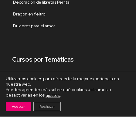
Decoración de libretas Perrita
Dragón en fieltro
Dulceros para el amor
Cursos por Temáticas
Decoración de libretas
Utilizamos cookies para ofrecerte la mejor experiencia en
nuestra web.
Decoracion del hogar
Puedes aprender más sobre qué cookies utilizamos o
desactivarlas en los
.
ajustes
Decoración Navideña
Aceptar
Rechazar
Fiestas y celebraciones
Fofuchas temáticas