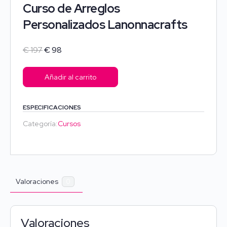
Curso de Arreglos
Personalizados Lanonnacrafts
El
El
€
197
€
98
precio
precio
original
actual
Añadir al carrito
era:
es:
€ 197.
€ 98.
ESPECIFICACIONES
Categoría:
Cursos
Valoraciones
0
Valoraciones