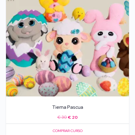
Tierna Pascua
El
El
€
30
€
20
precio
precio
COMPRAR CURSO
original
actual