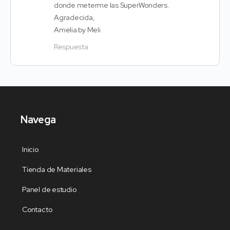
donde meterme las SuperWonders.
Agradecida,
Amelia by Meli
Respuesta
Navega
Inicio
Tienda de Materiales
Panel de estudio
Contacto