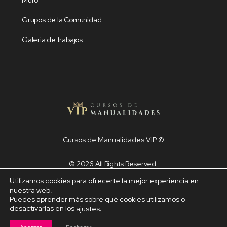
Muro
Grupos de la Comunidad
Galería de trabajos
Cursos de Manualidades VIP ©
© 2026 All Rights Reserved.
Menu
Aviso legal
Politica de Cookies
Utilizamos cookies para ofrecerte la mejor experiencia en
Items
nuestra web.
Puedes aprender más sobre qué cookies utilizamos o
Pago seguro con Stripe ©
desactivarlas en los
.
ajustes