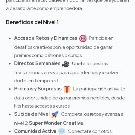
participarás en actividades emocionantes que te ayudarán
a desarrollarte como emprendedora.
Beneficios del Nivel 1
:
Acceso a Retos y Dinámicas
: Participa en
desafíos creativos con la oportunidad de ganar
premios como patrones o cursos.
Directos Semanales
: Únete a nuestras
transmisiones en vivo para aprender tips y resolver
dudas en tiempo real.
Premios y Sorpresas
: La participación activa te
da la oportunidad de ganar premios increíbles, desde
kits hasta accesos a cursos.
Subida de Nivel
: Completa los retos y avanza al
nivel 2:
Super Wonder Creativa
.
Comunidad Activa
: Conéctate con otros