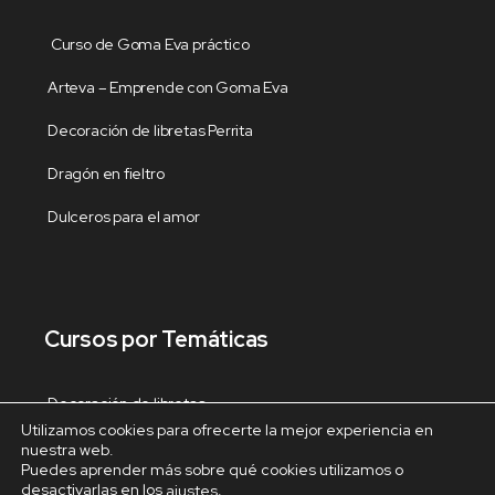
Curso de Goma Eva práctico
Arteva – Emprende con Goma Eva
Decoración de libretas Perrita
Dragón en fieltro
Dulceros para el amor
Cursos por Temáticas
Decoración de libretas
Utilizamos cookies para ofrecerte la mejor experiencia en
Decoracion del hogar
nuestra web.
Puedes aprender más sobre qué cookies utilizamos o
desactivarlas en los
Decoración Navideña
.
ajustes