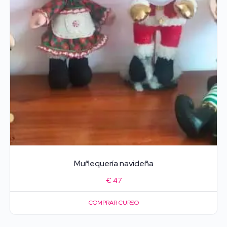
Muñequería navideña
€
47
COMPRAR CURSO