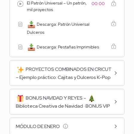
El Patrón Universal – Un patrón,
00:00
mil proyectos
Patrones imprimibles exclusivos
Descarga: Patrón Universal
Dulceros
Más de
20 proyectos nuevos cada mes
Descarga: Pestañas Imprimibles
Patrones listos para imprimir y usar
Adaptados para
Cricut, Cameo y máquinas de
PROYECTOS COMBINADOS EN CRICUT
corte
– Ejemplo práctico: Cajitas y Dulceros K-Pop
También en formato PDF para corte manual
BONUS NAVIDAD Y REYES –
Colecciones mensuales privadas
Biblioteca Creativa de Navidad · BONUS VIP
Cada mes accederás a
colecciones temáticas
MÓDULO DE ENERO
completas
, que
NO se publican fuera del Club
.