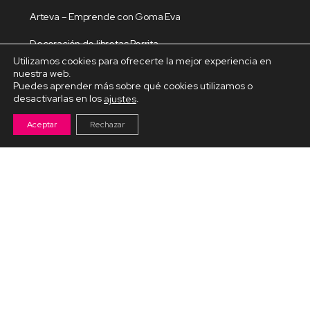
Arteva – Emprende con Goma Eva
Decoración de libretas Perrita
Utilizamos cookies para ofrecerte la mejor experiencia en
Dragón en fieltro
nuestra web.
Puedes aprender más sobre qué cookies utilizamos o
Dulceros para el amor
desactivarlas en los
.
ajustes
Aceptar
Rechazar
Cursos por Temáticas
Decoración de libretas
Decoracion del hogar
Decoración Navideña
Fiestas y celebraciones