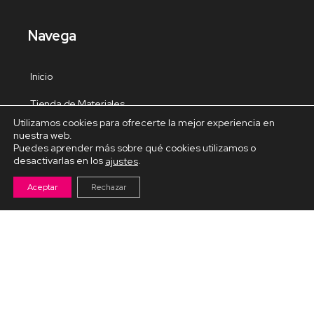
Navega
Inicio
Tienda de Materiales
Utilizamos cookies para ofrecerte la mejor experiencia en
Panel de estudio
nuestra web.
Puedes aprender más sobre qué cookies utilizamos o
Contacto
desactivarlas en los
.
ajustes
Aceptar
Rechazar
Cursos Destacados
Curso de Goma Eva práctico
Arteva – Emprende con Goma Eva