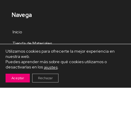
Navega
Inicio
Tienda de Materiales
Utilizamos cookies para ofrecerte la mejor experiencia en
Panel de estudio
nuestra web.
Puedes aprender más sobre qué cookies utilizamos o
Contacto
desactivarlas en los
.
ajustes
Aceptar
Rechazar
Cursos Destacados
Curso de Goma Eva práctico
Arteva – Emprende con Goma Eva