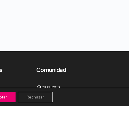
s
Comunidad
Crea cuenta
ptar
Rechazar
Tienda de Materiales
Mis pagos
Muro