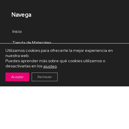
Navega
Inicio
Tienda de Materiales
Utilizamos cookies para ofrecerte la mejor experiencia en
Panel de estudio
nuestra web.
Puedes aprender más sobre qué cookies utilizamos o
Contacto
desactivarlas en los
.
ajustes
Aceptar
Rechazar
Cursos Destacados
Curso de Goma Eva práctico
Arteva – Emprende con Goma Eva