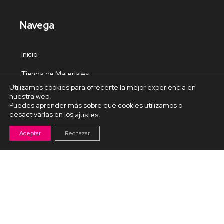
Navega
Inicio
Tienda de Materiales
Utilizamos cookies para ofrecerte la mejor experiencia en
Panel de estudio
nuestra web.
Puedes aprender más sobre qué cookies utilizamos o
Contacto
desactivarlas en los
.
ajustes
Aceptar
Rechazar
Cursos Destacados
Curso de Goma Eva práctico
Arteva – Emprende con Goma Eva