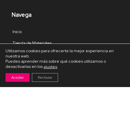
Navega
Inicio
Tienda de Materiales
Utilizamos cookies para ofrecerte la mejor experiencia en
Panel de estudio
nuestra web.
Puedes aprender más sobre qué cookies utilizamos o
Contacto
desactivarlas en los
.
ajustes
Aceptar
Rechazar
Cursos Destacados
Curso de Goma Eva práctico
Arteva – Emprende con Goma Eva