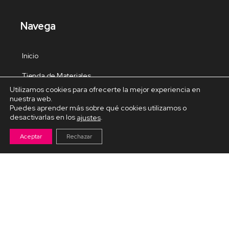
Navega
Inicio
Tienda de Materiales
Utilizamos cookies para ofrecerte la mejor experiencia en
Panel de estudio
nuestra web.
Puedes aprender más sobre qué cookies utilizamos o
Contacto
desactivarlas en los
.
ajustes
Aceptar
Rechazar
Cursos Destacados
Curso de Goma Eva práctico
Arteva – Emprende con Goma Eva