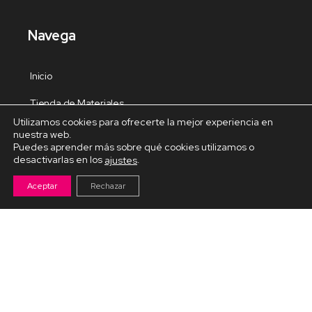
Navega
Inicio
Tienda de Materiales
Utilizamos cookies para ofrecerte la mejor experiencia en
Panel de estudio
nuestra web.
Puedes aprender más sobre qué cookies utilizamos o
Contacto
desactivarlas en los
.
ajustes
Aceptar
Rechazar
Cursos Destacados
Curso de Goma Eva práctico
Arteva – Emprende con Goma Eva