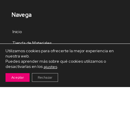
Navega
Inicio
Tienda de Materiales
Utilizamos cookies para ofrecerte la mejor experiencia en
Panel de estudio
nuestra web.
Puedes aprender más sobre qué cookies utilizamos o
Contacto
desactivarlas en los
.
ajustes
Aceptar
Rechazar
Cursos Destacados
Curso de Goma Eva práctico
Arteva – Emprende con Goma Eva