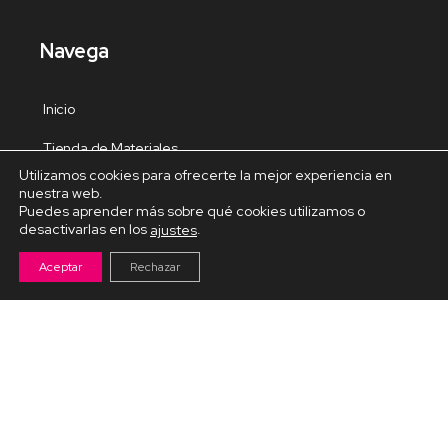
Navega
Inicio
Tienda de Materiales
Utilizamos cookies para ofrecerte la mejor experiencia en
Panel de estudio
nuestra web.
Puedes aprender más sobre qué cookies utilizamos o
Contacto
desactivarlas en los
.
ajustes
Aceptar
Rechazar
Cursos Destacados
Curso de Goma Eva práctico
Arteva – Emprende con Goma Eva