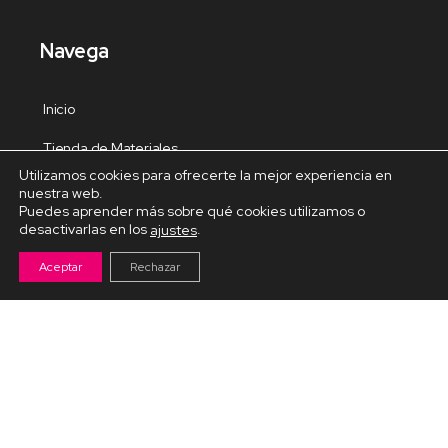
Navega
Inicio
Tienda de Materiales
Utilizamos cookies para ofrecerte la mejor experiencia en
Panel de estudio
nuestra web.
Puedes aprender más sobre qué cookies utilizamos o
Contacto
desactivarlas en los
.
ajustes
Aceptar
Rechazar
Cursos Destacados
Curso de Goma Eva práctico
Arteva – Emprende con Goma Eva