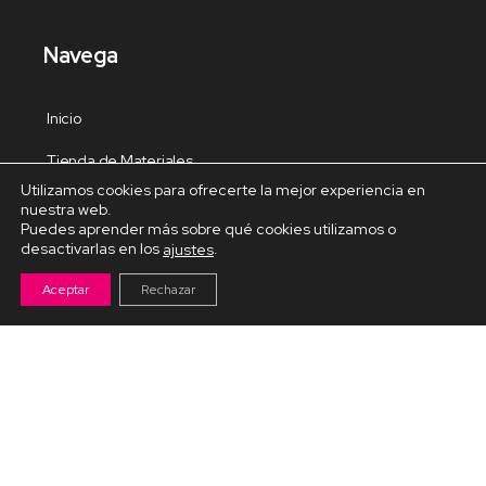
Navega
Inicio
Tienda de Materiales
Utilizamos cookies para ofrecerte la mejor experiencia en
Panel de estudio
nuestra web.
Puedes aprender más sobre qué cookies utilizamos o
Contacto
desactivarlas en los
.
ajustes
Aceptar
Rechazar
Cursos Destacados
Curso de Goma Eva práctico
Arteva – Emprende con Goma Eva