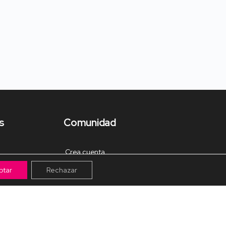
s
Comunidad
Crea cuenta
ptar
Rechazar
Tienda de Materiales
Mis pagos
Muro