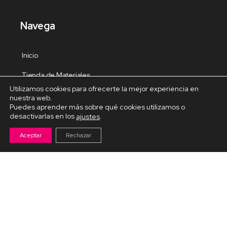
Navega
Inicio
Tienda de Materiales
Utilizamos cookies para ofrecerte la mejor experiencia en
Panel de estudio
nuestra web.
Puedes aprender más sobre qué cookies utilizamos o
Contacto
desactivarlas en los
.
ajustes
Aceptar
Rechazar
Cursos Destacados
Curso de Goma Eva práctico
Arteva – Emprende con Goma Eva