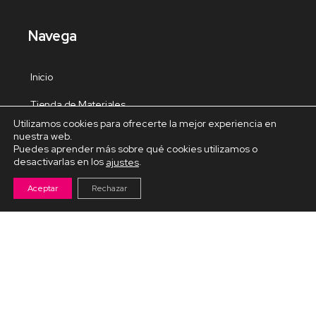
Navega
Inicio
Tienda de Materiales
Utilizamos cookies para ofrecerte la mejor experiencia en
Panel de estudio
nuestra web.
Puedes aprender más sobre qué cookies utilizamos o
Contacto
desactivarlas en los
.
ajustes
Aceptar
Rechazar
Cursos Destacados
Curso de Goma Eva práctico
Arteva – Emprende con Goma Eva