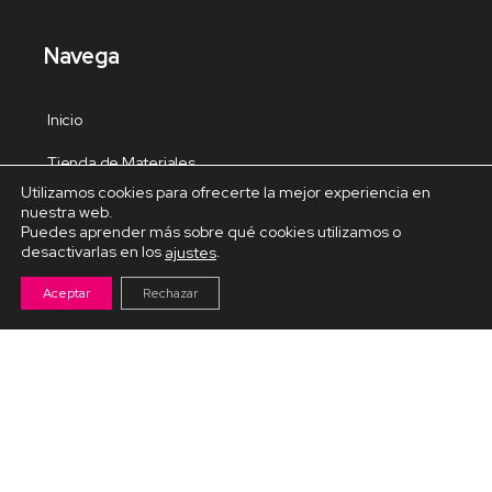
Navega
Inicio
Tienda de Materiales
Utilizamos cookies para ofrecerte la mejor experiencia en
Panel de estudio
nuestra web.
Puedes aprender más sobre qué cookies utilizamos o
Contacto
desactivarlas en los
.
ajustes
Aceptar
Rechazar
Cursos Destacados
Curso de Goma Eva práctico
Arteva – Emprende con Goma Eva