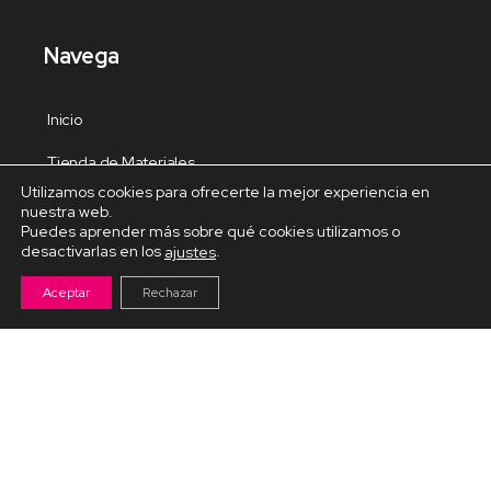
Navega
Inicio
Tienda de Materiales
Utilizamos cookies para ofrecerte la mejor experiencia en
Panel de estudio
nuestra web.
Puedes aprender más sobre qué cookies utilizamos o
Contacto
desactivarlas en los
.
ajustes
Aceptar
Rechazar
Cursos Destacados
Curso de Goma Eva práctico
Arteva – Emprende con Goma Eva