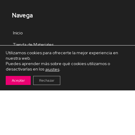
Navega
Inicio
Tienda de Materiales
Utilizamos cookies para ofrecerte la mejor experiencia en
Panel de estudio
nuestra web.
Puedes aprender más sobre qué cookies utilizamos o
Contacto
desactivarlas en los
.
ajustes
Aceptar
Rechazar
Cursos Destacados
Curso de Goma Eva práctico
Arteva – Emprende con Goma Eva