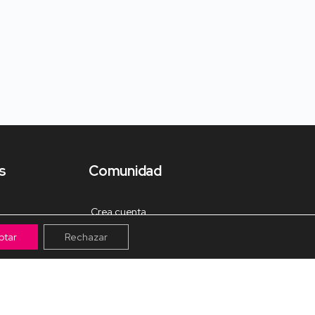
s
Comunidad
Crea cuenta
ptar
Rechazar
Tienda de Materiales
Mis pagos
Muro