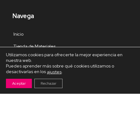
Navega
Inicio
Tienda de Materiales
Utilizamos cookies para ofrecerte la mejor experiencia en
Panel de estudio
nuestra web.
Puedes aprender más sobre qué cookies utilizamos o
Contacto
desactivarlas en los
.
ajustes
Aceptar
Rechazar
Cursos Destacados
Curso de Goma Eva práctico
Arteva – Emprende con Goma Eva