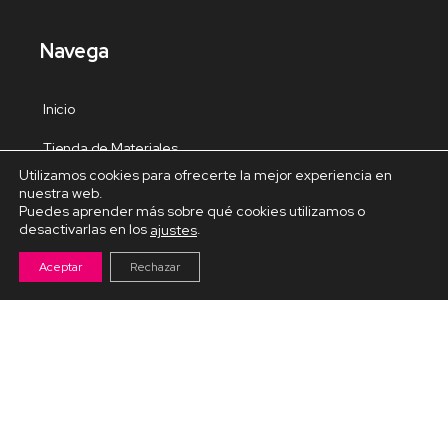
Navega
Inicio
Tienda de Materiales
Utilizamos cookies para ofrecerte la mejor experiencia en
Panel de estudio
nuestra web.
Puedes aprender más sobre qué cookies utilizamos o
Contacto
desactivarlas en los
.
ajustes
Aceptar
Rechazar
Cursos Destacados
Curso de Goma Eva práctico
Arteva – Emprende con Goma Eva