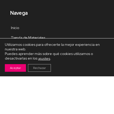
Navega
Inicio
Tienda de Materiales
Utilizamos cookies para ofrecerte la mejor experiencia en
Panel de estudio
nuestra web.
Puedes aprender más sobre qué cookies utilizamos o
Contacto
desactivarlas en los
.
ajustes
Aceptar
Rechazar
Cursos Destacados
Curso de Goma Eva práctico
Arteva – Emprende con Goma Eva