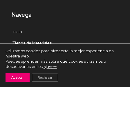
Navega
Inicio
Tienda de Materiales
Utilizamos cookies para ofrecerte la mejor experiencia en
Panel de estudio
nuestra web.
Puedes aprender más sobre qué cookies utilizamos o
Contacto
desactivarlas en los
.
ajustes
Aceptar
Rechazar
Cursos Destacados
Curso de Goma Eva práctico
Arteva – Emprende con Goma Eva