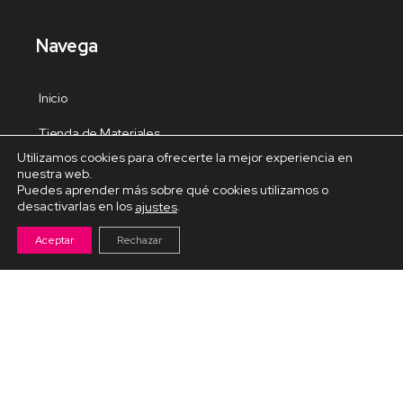
Navega
Inicio
Tienda de Materiales
Utilizamos cookies para ofrecerte la mejor experiencia en
Panel de estudio
nuestra web.
Puedes aprender más sobre qué cookies utilizamos o
Contacto
desactivarlas en los
.
ajustes
Aceptar
Rechazar
Cursos Destacados
Curso de Goma Eva práctico
Arteva – Emprende con Goma Eva