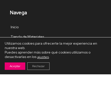
Navega
Inicio
Tienda de Materiales
Utilizamos cookies para ofrecerte la mejor experiencia en
Panel de estudio
nuestra web.
Puedes aprender más sobre qué cookies utilizamos o
Contacto
desactivarlas en los
.
ajustes
Aceptar
Rechazar
Cursos Destacados
Curso de Goma Eva práctico
Arteva – Emprende con Goma Eva