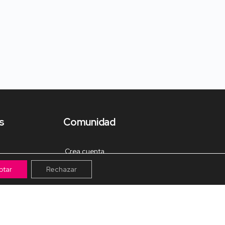
s
Comunidad
Crea cuenta
ptar
Rechazar
Tienda de Materiales
Mis pagos
Muro