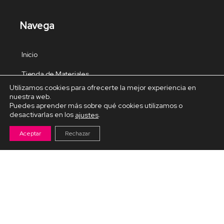
Navega
Inicio
Tienda de Materiales
Utilizamos cookies para ofrecerte la mejor experiencia en
Panel de estudio
nuestra web.
Puedes aprender más sobre qué cookies utilizamos o
Contacto
desactivarlas en los
.
ajustes
Aceptar
Rechazar
Cursos Destacados
Curso de Goma Eva práctico
Arteva – Emprende con Goma Eva