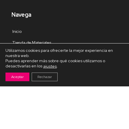
Navega
Inicio
Tienda de Materiales
Utilizamos cookies para ofrecerte la mejor experiencia en
Panel de estudio
nuestra web.
Puedes aprender más sobre qué cookies utilizamos o
Contacto
desactivarlas en los
.
ajustes
Aceptar
Rechazar
Cursos Destacados
Curso de Goma Eva práctico
Arteva – Emprende con Goma Eva