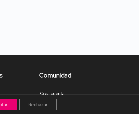
s
Comunidad
Crea cuenta
ptar
Rechazar
Tienda de Materiales
Mis pagos
Muro