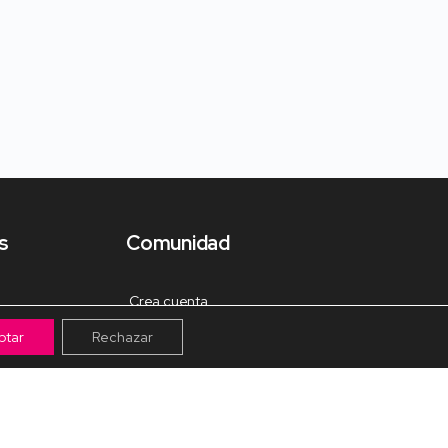
s
Comunidad
Crea cuenta
ptar
Rechazar
Tienda de Materiales
Mis pagos
Muro