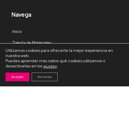
Navega
Inicio
Tienda de Materiales
Utilizamos cookies para ofrecerte la mejor experiencia en
Panel de estudio
nuestra web.
Puedes aprender más sobre qué cookies utilizamos o
Contacto
desactivarlas en los
.
ajustes
Aceptar
Rechazar
Cursos Destacados
Curso de Goma Eva práctico
Arteva – Emprende con Goma Eva