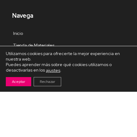
Navega
Inicio
Tienda de Materiales
Utilizamos cookies para ofrecerte la mejor experiencia en
Panel de estudio
nuestra web.
Puedes aprender más sobre qué cookies utilizamos o
Contacto
desactivarlas en los
.
ajustes
Aceptar
Rechazar
Cursos Destacados
Curso de Goma Eva práctico
Arteva – Emprende con Goma Eva