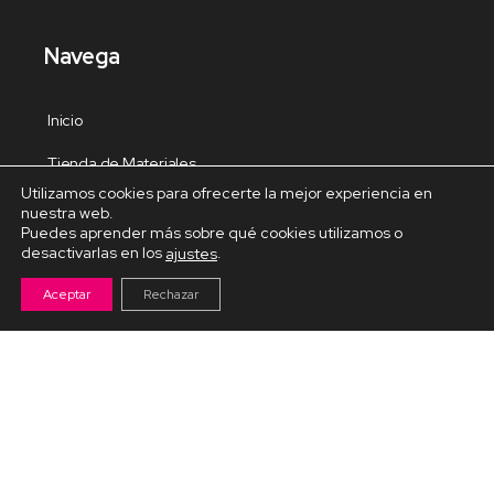
Navega
Inicio
Tienda de Materiales
Utilizamos cookies para ofrecerte la mejor experiencia en
Panel de estudio
nuestra web.
Puedes aprender más sobre qué cookies utilizamos o
Contacto
desactivarlas en los
.
ajustes
Aceptar
Rechazar
Cursos Destacados
Curso de Goma Eva práctico
Arteva – Emprende con Goma Eva