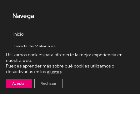
Navega
Inicio
Tienda de Materiales
Utilizamos cookies para ofrecerte la mejor experiencia en
Panel de estudio
nuestra web.
Puedes aprender más sobre qué cookies utilizamos o
Contacto
desactivarlas en los
.
ajustes
Aceptar
Rechazar
Cursos Destacados
Curso de Goma Eva práctico
Arteva – Emprende con Goma Eva