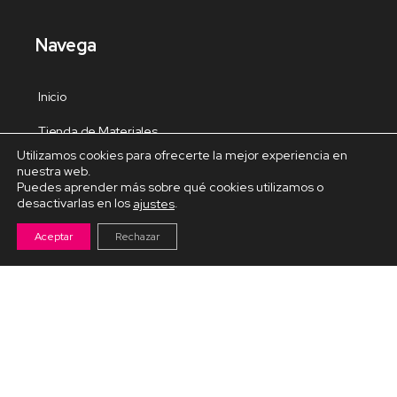
Navega
Inicio
Tienda de Materiales
Utilizamos cookies para ofrecerte la mejor experiencia en
Panel de estudio
nuestra web.
Puedes aprender más sobre qué cookies utilizamos o
Contacto
desactivarlas en los
.
ajustes
Aceptar
Rechazar
Cursos Destacados
Curso de Goma Eva práctico
Arteva – Emprende con Goma Eva