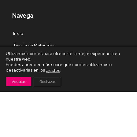
Navega
Inicio
Tienda de Materiales
Utilizamos cookies para ofrecerte la mejor experiencia en
Panel de estudio
nuestra web.
Puedes aprender más sobre qué cookies utilizamos o
Contacto
desactivarlas en los
.
ajustes
Aceptar
Rechazar
Cursos Destacados
Curso de Goma Eva práctico
Arteva – Emprende con Goma Eva